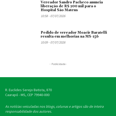
Vereador Sandro Pacheco anuncia
liberação de R$ 200 mil para o
Hospital São Mateus
10:58 - 07/07/2026
Pedido de vereador Moacir Baratelli
resulta em melhorias na MS-156
10:09 - 07/07/2026
- Publicidade-
R. Euclides Serejo Batista, 870
Caarapó - MS, CEP
79940-000
As notícias veiculadas nos blogs, colunas e artigos são de inteira
responsabilidade dos autores.