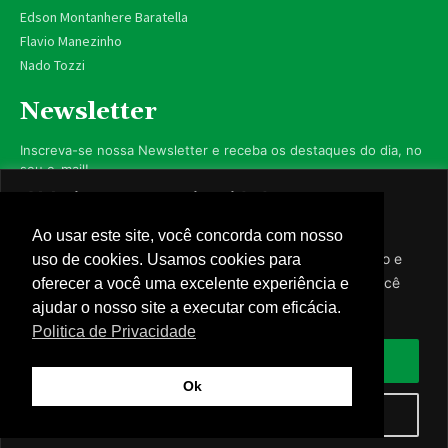
Edson Montanhere Baratella
Flavio Manezinho
Nado Tozzi
Newsletter
Inscreva-se nossa Newsletter e receba os destaques do dia, no
seu e-mail!
Valorizamos sua privacidade
Utilizamos cookies para aprimorar sua experiência de
Ao usar este site, você concorda com nosso
navegação, exibir anúncios ou conteúdo personalizado e
uso de cookies. Usamos cookies para
Inscrever-se
analisar nosso tráfego. Ao clicar em “Aceitar todos”, você
oferecer a você uma excelente experiência e
concorda com nosso uso de cookies.
ajudar o nosso site a executar com eficácia.
Nós respeitamos sua privacidade.
Politica de Privacidade
Aceitar tudo
Ok
© Câmara de Caarapó - 2023 - Todos os direitos reservados -
Rejeitar
Politica de Privacidade
-
Webmail