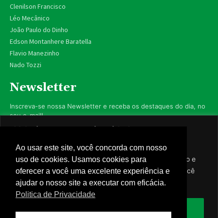
Clenilson Francisco
Léo Mecânico
João Paulo do Dinho
Edson Montanhere Baratella
Flavio Manezinho
Nado Tozzi
Newsletter
Inscreva-se nossa Newsletter e receba os destaques do dia, no
seu e-mail!
Valorizamos sua privacidade
Utilizamos cookies para aprimorar sua experiência de
Ao usar este site, você concorda com nosso
navegação, exibir anúncios ou conteúdo personalizado e
uso de cookies. Usamos cookies para
Inscrever-se
analisar nosso tráfego. Ao clicar em “Aceitar todos”, você
oferecer a você uma excelente experiência e
concorda com nosso uso de cookies.
ajudar o nosso site a executar com eficácia.
Nós respeitamos sua privacidade.
Politica de Privacidade
Aceitar tudo