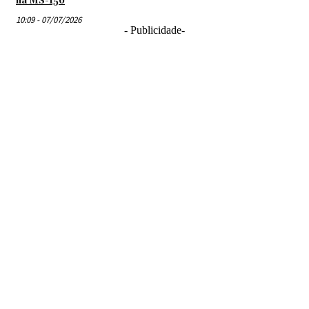
na MS-156
10:09 - 07/07/2026
- Publicidade-
R. Euclides Serejo Batista, 870
Caarapó - MS, CEP
79940-000
As notícias veiculadas nos blogs, colunas e artigos são de inteira
responsabilidade dos autores.
Caarapó
História
Caarapó
Mesa Diretora