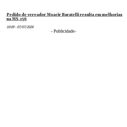
Pedido de vereador Moacir Baratelli resulta em melhorias
na MS-156
10:09 - 07/07/2026
- Publicidade-
R. Euclides Serejo Batista, 870
Caarapó - MS, CEP
79940-000
As notícias veiculadas nos blogs, colunas e artigos são de inteira
responsabilidade dos autores.
Caarapó