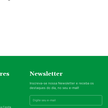
res
Newsletter
Inscreva-se nossa Newsletter e receba os
destaques do dia, no seu e-mail!
da Costa