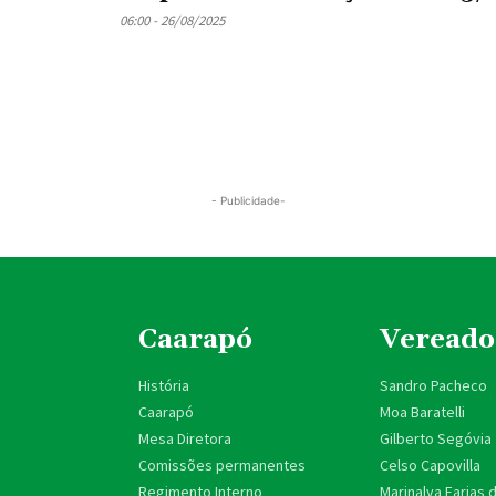
06:00 - 26/08/2025
- Publicidade-
Caarapó
Vereado
História
Sandro Pacheco
Caarapó
Moa Baratelli
Mesa Diretora
Gilberto Segóvia
Comissões permanentes
Celso Capovilla
Regimento Interno
Marinalva Farias 