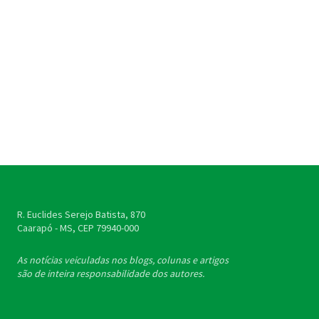
R. Euclides Serejo Batista, 870
Caarapó - MS, CEP
79940-000
As notícias veiculadas nos blogs, colunas e artigos
são de inteira responsabilidade dos autores.