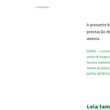
- Publicidade -
A presente l
prestação de
anexos
EDITAL – Conco
anexo III Sinapr
Anexos editáve
Termo de Refere
EDITAL RETIFIC
Leia ta