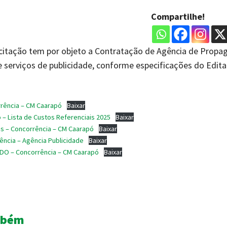
Compartilhe!
icitação tem por objeto a Contratação de Agência de Propa
 serviços de publicidade, conforme especificações do Edita
rrência – CM Caarapó
Baixar
o – Lista de Custos Referenciais 2025
Baixar
is – Concorrência – CM Caarapó
Baixar
̂ncia – Agência Publicidade
Baixar
ADO – Concorrência – CM Caarapó
Baixar
Share
mbém