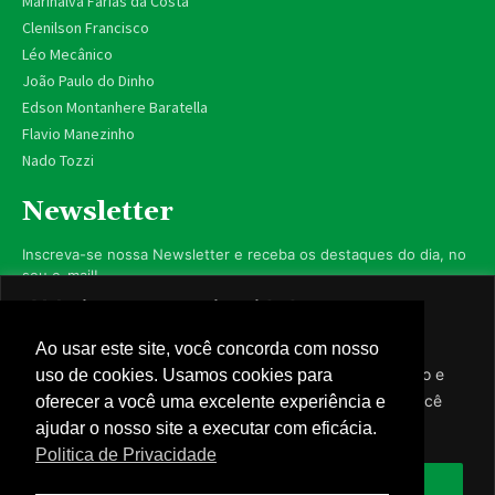
Marinalva Farias da Costa
Clenilson Francisco
Léo Mecânico
João Paulo do Dinho
Edson Montanhere Baratella
Flavio Manezinho
Nado Tozzi
Newsletter
Inscreva-se nossa Newsletter e receba os destaques do dia, no
seu e-mail!
Valorizamos sua privacidade
Utilizamos cookies para aprimorar sua experiência de
Ao usar este site, você concorda com nosso
navegação, exibir anúncios ou conteúdo personalizado e
uso de cookies. Usamos cookies para
Inscrever-se
analisar nosso tráfego. Ao clicar em “Aceitar todos”, você
oferecer a você uma excelente experiência e
concorda com nosso uso de cookies.
ajudar o nosso site a executar com eficácia.
Nós respeitamos sua privacidade.
Politica de Privacidade
Aceitar tudo