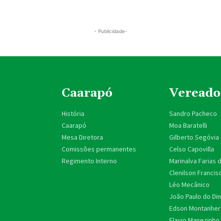
- Publicidade-
Caarapó
Vereado
História
Sandro Pacheco
Caarapó
Moa Baratelli
Mesa Diretora
Gilberto Segóvia
Comissões permanentes
Celso Capovilla
Regimento Interno
Marinalva Farias 
Clenilson Francis
Léo Mecânico
João Paulo do Di
Edson Montanhere
Flavio Manezinho