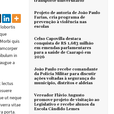
transporte universitário
Projeto de autoria de João Paulo
Farias, cria programa de
prevenção à violência nas
 lobortis
escolas
ique
Celso Capovilla destaca
 Morbi quis
conquista de R$ 1,683 milhão
llamcorper
em emendas parlamentares
para a saúde de Caarapó em
ibulum in
2026
 augue a
João Paulo recebe comandante
da Polícia Militar para discutir
ações voltadas à segurança do
t lectus
município, distritos e aldeias
posuere
Vereador Flávio Augusto
que ut neque
promove projeto de visitação ao
iverra vitae
Legislativo e recebe alunos da
Escola Cândido Lemes
ra porta.