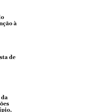
lo
nção à
sta de
 da
ções
ípio,