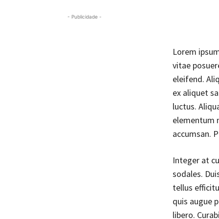
- Publicidade -
Lorem ipsum 
vitae posuer
eleifend. Al
ex aliquet s
luctus. Aliq
elementum ni
accumsan. Pe
Integer at cu
sodales. Duis
tellus effici
quis augue pr
libero. Cura