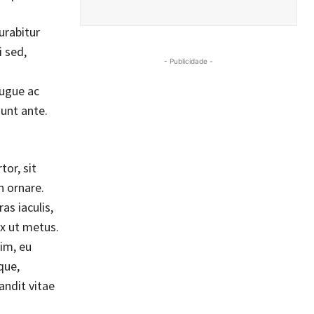
urabitur
i sed,
- Publicidade -
augue ac
unt ante.
tor, sit
n ornare.
as iaculis,
ex ut metus.
im, eu
que,
andit vitae