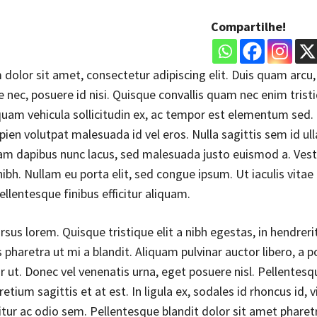
Compartilhe!
dolor sit amet, consectetur adipiscing elit. Duis quam arcu,
e nec, posuere id nisi. Quisque convallis quam nec enim trist
iquam vehicula sollicitudin ex, ac tempor est elementum sed.
apien volutpat malesuada id vel eros. Nulla sagittis sem id u
uam dapibus nunc lacus, sed malesuada justo euismod a. Vest
bh. Nullam eu porta elit, sed congue ipsum. Ut iaculis vitae
llentesque finibus efficitur aliquam.
rsus lorem. Quisque tristique elit a nibh egestas, in hendreri
 pharetra ut mi a blandit. Aliquam pulvinar auctor libero, a 
tur ut. Donec vel venenatis urna, eget posuere nisl. Pellentes
etium sagittis et at est. In ligula ex, sodales id rhoncus id, v
bitur ac odio sem. Pellentesque blandit dolor sit amet pharet