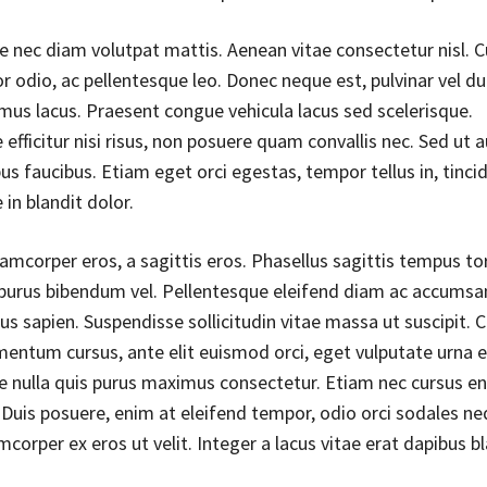
e nec diam volutpat mattis. Aenean vitae consectetur nisl. C
r odio, ac pellentesque leo. Donec neque est, pulvinar vel du
us lacus. Praesent congue vehicula lacus sed scelerisque.
efficitur nisi risus, non posuere quam convallis nec. Sed ut 
 faucibus. Etiam eget orci egestas, tempor tellus in, tincid
in blandit dolor.
amcorper eros, a sagittis eros. Phasellus sagittis tempus tor
purus bibendum vel. Pellentesque eleifend diam ac accumsa
s sapien. Suspendisse sollicitudin vitae massa ut suscipit. Cr
mentum cursus, ante elit euismod orci, eget vulputate urna 
 nulla quis purus maximus consectetur. Etiam nec cursus en
. Duis posuere, enim at eleifend tempor, odio orci sodales ne
mcorper ex eros ut velit. Integer a lacus vitae erat dapibus bl