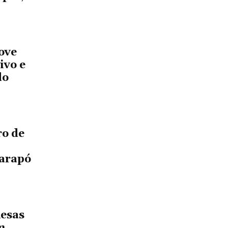
ove
ivo e
do
ro de
aarapó
mesas