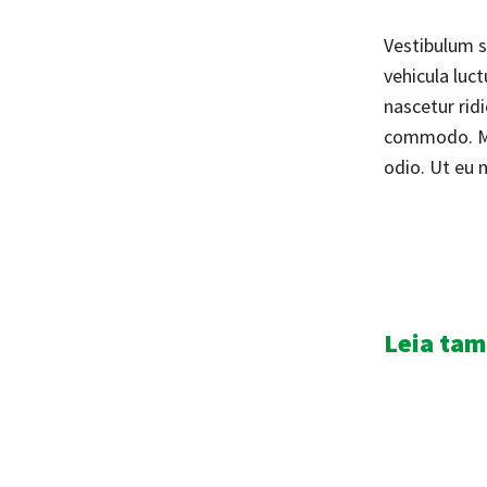
Vestibulum s
vehicula luc
nascetur rid
commodo. Mor
odio. Ut eu n
Leia ta