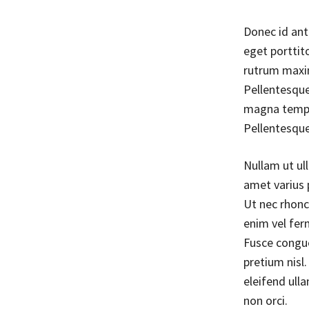
Donec id ant
eget porttito
rutrum maxim
Pellentesque 
magna tempus
Pellentesque 
Nullam ut ull
amet varius 
Ut nec rhoncu
enim vel fer
Fusce congue
pretium nisl
eleifend ulla
non orci.