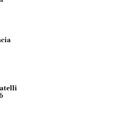
m
cia
atelli
6