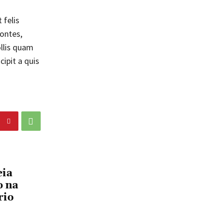
 felis
montes,
ollis quam
ipit a quis
eia
o na
rio