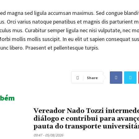
ed magna sed ligula accumsan maximus. Sed congue blandit
tus. Orci varius natoque penatibus et magnis dis parturient 
iculus mus. Curabitur semper ligula nec nisi vulputate, nec m
bi mollis mollis suscipit. In eu elit ut sapien consequat susc
unc libero. Praesent et pellentesque turpis.
Share
mbém
Vereador Nado Tozzi intermed
diálogo e contribui para avanç
pauta do transporte universitá
09:47 - 05/08/2026