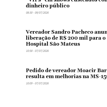
“VIPs” em shows custeados co
dinheiro público
08:30 - 09/07/2026
Vereador Sandro Pacheco anun
liberação de R$ 200 mil para o
Hospital São Mateus
10:58 - 07/07/2026
Pedido de vereador Moacir Bar
resulta em melhorias na MS-15
10:09 - 07/07/2026