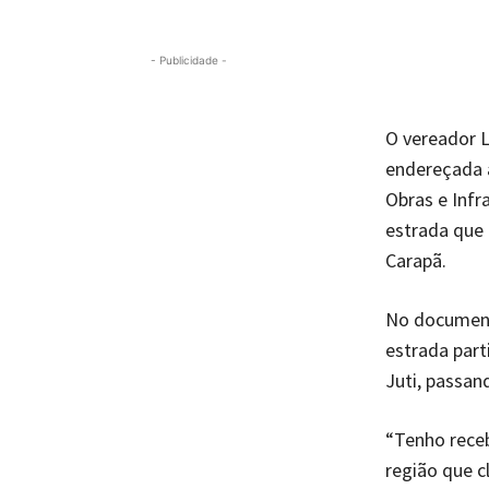
- Publicidade -
O vereador 
endereçada a
Obras e Infr
estrada que 
Carapã.
No document
estrada part
Juti, passan
“Tenho rece
região que c