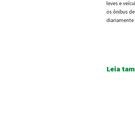
leves e veíc
os ônibus de
diariamente 
Leia ta