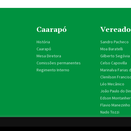
Caarapó
Vereado
História
Sandro Pacheco
Caarapó
Moa Baratelli
Mesa Diretora
Gilberto Segóvia
Comissões permanentes
Celso Capovilla
Regimento Interno
Marinalva Farias 
Clenilson Francis
Léo Mecânico
João Paulo do Di
Edson Montanhere
Flavio Manezinho
Nado Tozzi