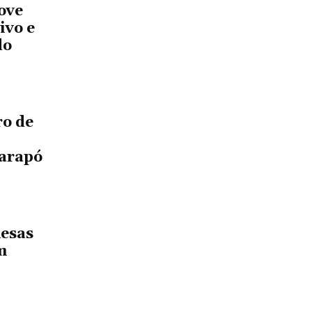
ove
ivo e
do
ro de
aarapó
mesas
m