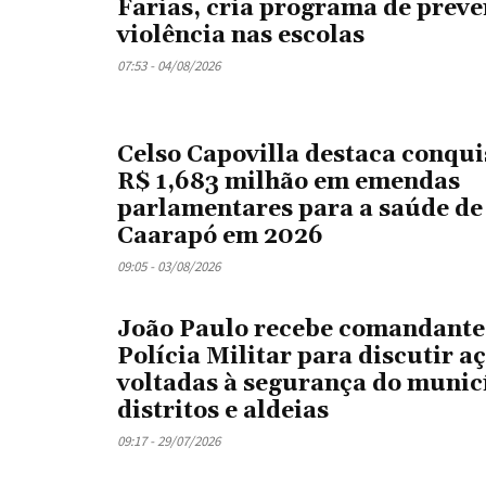
Farias, cria programa de preve
violência nas escolas
07:53 - 04/08/2026
Celso Capovilla destaca conqui
R$ 1,683 milhão em emendas
parlamentares para a saúde de
Caarapó em 2026
09:05 - 03/08/2026
João Paulo recebe comandante
Polícia Militar para discutir a
voltadas à segurança do munic
distritos e aldeias
09:17 - 29/07/2026