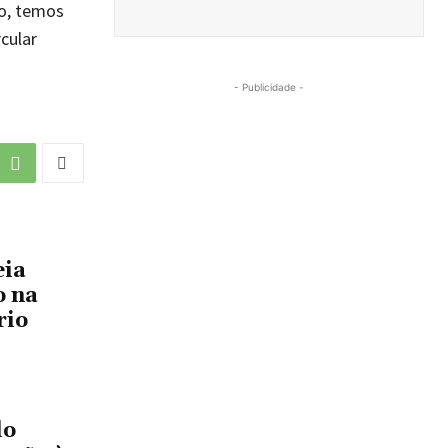
so, temos
cular
- Publicidade -
eia
o na
rio
lo