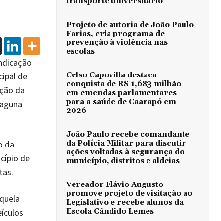
transporte universitário
Projeto de autoria de João Paulo
Farias, cria programa de
prevenção à violência nas
escolas
ndicação
cipal de
Celso Capovilla destaca
conquista de R$ 1,683 milhão
nção da
em emendas parlamentares
para a saúde de Caarapó em
Laguna
2026
João Paulo recebe comandante
o da
da Polícia Militar para discutir
ações voltadas à segurança do
cípio de
município, distritos e aldeias
tas.
Vereador Flávio Augusto
promove projeto de visitação ao
quela
Legislativo e recebe alunos da
eículos
Escola Cândido Lemes