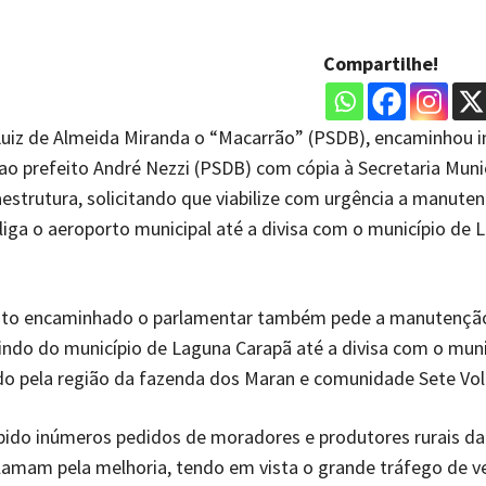
Compartilhe!
Luiz de Almeida Miranda o “Macarrão” (PSDB), encaminhou i
o prefeito André Nezzi (PSDB) com cópia à Secretaria Muni
aestrutura, solicitando que viabilize com urgência a manute
liga o aeroporto municipal até a divisa com o município de 
o encaminhado o parlamentar também pede a manutençã
indo do município de Laguna Carapã até a divisa com o muni
do pela região da fazenda dos Maran e comunidade Sete Vol
bido inúmeros pedidos de moradores e produtores rurais da
lamam pela melhoria, tendo em vista o grande tráfego de v