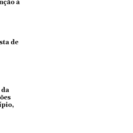
nção à
sta de
 da
ções
ípio,