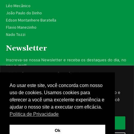
Léo Mecânico
João Paulo do Dinho
Edson Montanhere Baratella
Flavio Manezinho
Nado Tozzi
Newsletter
Inscreva-se nossa Newsletter e receba os destaques do dia, no
seu e-mail!
Valorizamos sua privacidade
Utilizamos cookies para aprimorar sua experiência de
Ao usar este site, você concorda com nosso
navegação, exibir anúncios ou conteúdo personalizado e
uso de cookies. Usamos cookies para
Inscrever-se
analisar nosso tráfego. Ao clicar em “Aceitar todos”, você
oferecer a você uma excelente experiência e
concorda com nosso uso de cookies.
ajudar o nosso site a executar com eficácia.
Nós respeitamos sua privacidade.
Politica de Privacidade
Aceitar tudo
Ok
© Câmara de Caarapó - 2023 - Todos os direitos reservados -