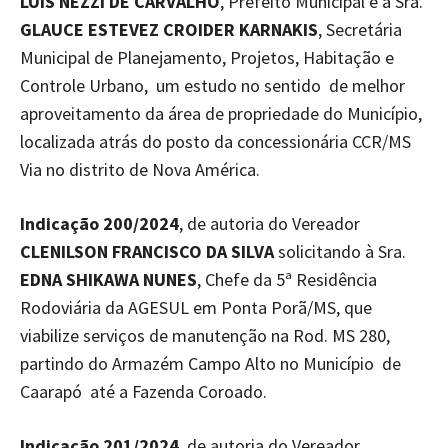
LUIS NEZZI DE CARVALHO
, Prefeito Municipal e à Sra.
GLAUCE ESTEVEZ CROIDER KARNAKIS
, Secretária
Municipal de Planejamento, Projetos, Habitação e
Controle Urbano, um estudo no sentido de melhor
aproveitamento da área de propriedade do Município,
localizada atrás do posto da concessionária CCR/MS
Via no distrito de Nova América.
Indicação 200/2024
, de autoria do Vereador
CLENILSON FRANCISCO DA SILVA
solicitando à Sra.
EDNA SHIKAWA NUNES
, Chefe da 5ª Residência
Rodoviária da AGESUL em Ponta Porã/MS, que
viabilize serviços de manutenção na Rod. MS 280,
partindo do Armazém Campo Alto no Município de
Caarapó até a Fazenda Coroado.
Indicação 201/2024
, de autoria do Vereador