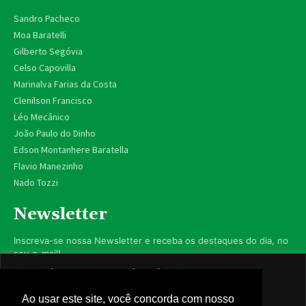
Sandro Pacheco
Moa Baratelli
Gilberto Segóvia
Celso Capovilla
Marinalva Farias da Costa
Clenilson Francisco
Léo Mecânico
João Paulo do Dinho
Edson Montanhere Baratella
Flavio Manezinho
Nado Tozzi
Newsletter
Inscreva-se nossa Newsletter e receba os destaques do dia, no
seu e-mail!
Valorizamos sua privacidade
Utilizamos cookies para aprimorar sua experiência de
Ao usar este site, você concorda com nosso