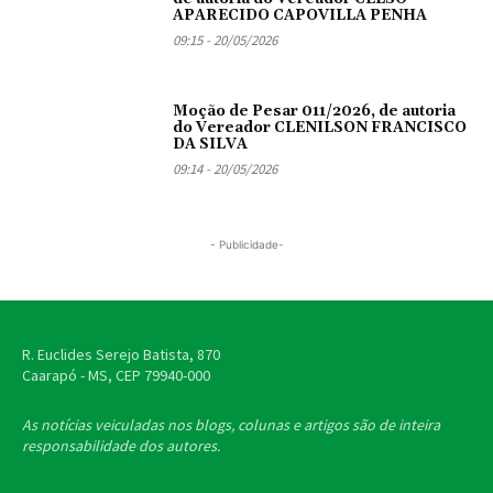
APARECIDO CAPOVILLA PENHA
09:15 - 20/05/2026
Moção de Pesar 011/2026, de autoria
do Vereador CLENILSON FRANCISCO
DA SILVA
09:14 - 20/05/2026
- Publicidade-
R. Euclides Serejo Batista, 870
Caarapó - MS, CEP
79940-000
As notícias veiculadas nos blogs, colunas e artigos são de inteira
responsabilidade dos autores.