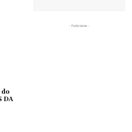
- Publicidade -
 do
S DA