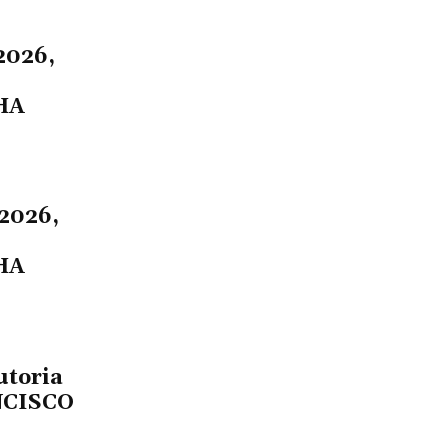
2026,
HA
2026,
HA
utoria
NCISCO