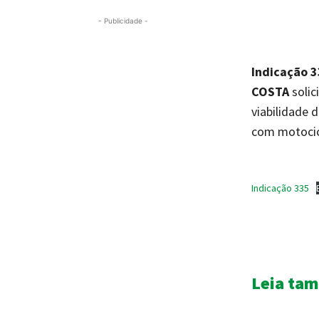
- Publicidade -
Indicação 
COSTA
solic
viabilidade 
com motocicl
Indicação 335
Leia ta