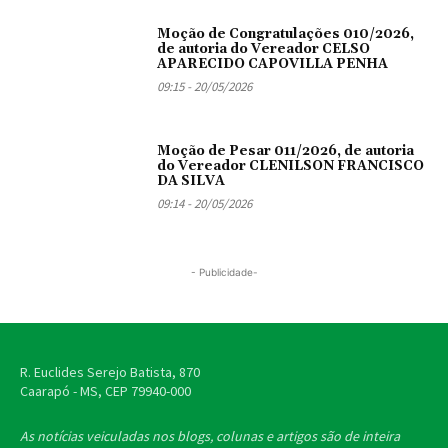
Moção de Congratulações 010/2026,
de autoria do Vereador CELSO
APARECIDO CAPOVILLA PENHA
09:15 - 20/05/2026
Moção de Pesar 011/2026, de autoria
do Vereador CLENILSON FRANCISCO
DA SILVA
09:14 - 20/05/2026
- Publicidade-
R. Euclides Serejo Batista, 870
Caarapó - MS, CEP
79940-000
As notícias veiculadas nos blogs, colunas e artigos são de inteira