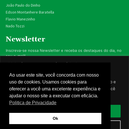
João Paulo do Dinho
Edson Montanhere Baratella
Flavio Manezinho
Nado Tozzi
Newsletter
Inscreva-se nossa Newsletter e receba os destaques do dia, no
seu e-mail!
Valorizamos sua privacidade
Utilizamos cookies para aprimorar sua experiência de
Ao usar este site, você concorda com nosso
navegação, exibir anúncios ou conteúdo personalizado e
uso de cookies. Usamos cookies para
Inscrever-se
analisar nosso tráfego. Ao clicar em “Aceitar todos”, você
oferecer a você uma excelente experiência e
concorda com nosso uso de cookies.
ajudar o nosso site a executar com eficácia.
Nós respeitamos sua privacidade.
Politica de Privacidade
Aceitar tudo
Ok
© Câmara de Caarapó - 2023 - Todos os direitos reservados -
Rejeitar
Politica de Privacidade
-
Webmail