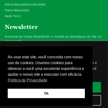
Edson Montanhere Baratella
Flavio Manezinho
Nado Tozzi
Newsletter
Inscreva-se nossa Newsletter e receba os destaques do dia, no
seu e-mail!
Valorizamos sua privacidade
Utilizamos cookies para aprimorar sua experiência de
Ao usar este site, você concorda com nosso
navegação, exibir anúncios ou conteúdo personalizado e
uso de cookies. Usamos cookies para
Inscrever-se
analisar nosso tráfego. Ao clicar em “Aceitar todos”, você
oferecer a você uma excelente experiência e
concorda com nosso uso de cookies.
ajudar o nosso site a executar com eficácia.
Nós respeitamos sua privacidade.
Politica de Privacidade
Aceitar tudo
Ok
© Câmara de Caarapó - 2023 - Todos os direitos reservados -
Rejeitar
Politica de Privacidade
-
Webmail