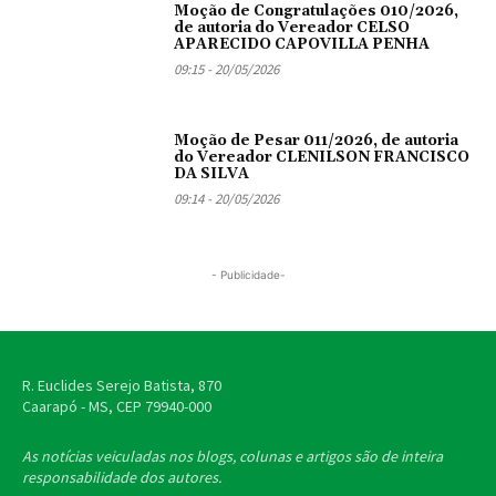
Moção de Congratulações 010/2026,
de autoria do Vereador CELSO
APARECIDO CAPOVILLA PENHA
09:15 - 20/05/2026
Moção de Pesar 011/2026, de autoria
do Vereador CLENILSON FRANCISCO
DA SILVA
09:14 - 20/05/2026
- Publicidade-
R. Euclides Serejo Batista, 870
Caarapó - MS, CEP
79940-000
As notícias veiculadas nos blogs, colunas e artigos são de inteira
responsabilidade dos autores.