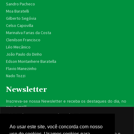
Sandro Pacheco
Moa Baratelli
Gilberto Segóvia
Celso Capovilla
Marinalva Farias da Costa
Clenilson Francisco
Léo Mecânico
João Paulo do Dinho
Edson Montanhere Baratella
Flavio Manezinho
Nado Tozzi
Newsletter
Inscreva-se nossa Newsletter e receba os destaques do dia, no
seu e-mail!
Valorizamos sua privacidade
Utilizamos cookies para aprimorar sua experiência de
Ao usar este site, você concorda com nosso
navegação, exibir anúncios ou conteúdo personalizado e
uso de cookies. Usamos cookies para